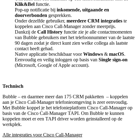
Klik&Bel
functie.
Pop-up notificatie bij
inkomende, uitgaande en
doorverbonden
gesprekken.
Onder dezelfde gebruiker,
meerdere CRM integraties
te
koppelen aan Cisco Call-Manager zonder meerprijs.
Dankzij de
Call History
functie zie je alle contactmomenten
van Bubble gebruikers met het telefoonnummer van de laatste
90 dagen zodat je direct kunt zien welke collega als laatste
contact heeft gehad.
Native applicatie beschikbaar voor
Windows
&
macOS
.
Eenvoudig en veilig inloggen op basis van
Single sign-on
(Microsoft, Google of Apple account).
Technisch
Bubble – en daarmee meer dan 175 CRM pakketten
– koppelen
aan je Cisco Call-Manager telefonieomgeving is zeer eenvoudig.
Met Bubble koppel je het telefonieplatform Cisco Call-Manager op
basis van de Cisco Call-Manager TAPI. Om Bubble te kunnen
koppelen moet er een TAPI driver worden geinstalleerd op de
werkplek.
Alle integraties voor Cisco Call-Manager