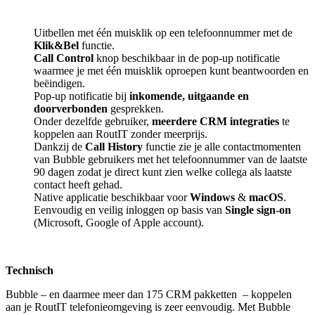
Uitbellen met één muisklik op een telefoonnummer met de
Klik&Bel
functie.
Call Control
knop beschikbaar in de pop-up notificatie
waarmee je met één muisklik oproepen kunt beantwoorden en
beëindigen.
Pop-up notificatie bij
inkomende, uitgaande en
doorverbonden
gesprekken.
Onder dezelfde gebruiker,
meerdere CRM integraties
te
koppelen aan RoutIT zonder meerprijs.
Dankzij de
Call History
functie zie je alle contactmomenten
van Bubble gebruikers met het telefoonnummer van de laatste
90 dagen zodat je direct kunt zien welke collega als laatste
contact heeft gehad.
Native applicatie beschikbaar voor
Windows
&
macOS
.
Eenvoudig en veilig inloggen op basis van
Single sign-on
(Microsoft, Google of Apple account).
Technisch
Bubble – en daarmee meer dan 175 CRM pakketten
– koppelen
aan je RoutIT telefonieomgeving is zeer eenvoudig. Met Bubble