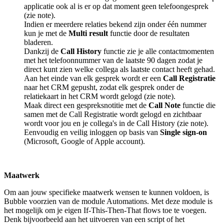
applicatie ook al is er op dat moment geen telefoongesprek
(zie note).
Indien er meerdere relaties bekend zijn onder één nummer
kun je met de
Multi result
functie door de resultaten
bladeren.
Dankzij de
Call History
functie zie je alle contactmomenten
met het telefoonnummer van de laatste 90 dagen zodat je
direct kunt zien welke collega als laatste contact heeft gehad.
Aan het einde van elk gesprek wordt er een
Call Registratie
naar het CRM gepusht, zodat elk gesprek onder de
relatiekaart in het CRM wordt gelogd (zie note).
Maak direct een gespreksnotitie met de
Call Note
functie die
samen met de Call Registratie wordt gelogd en zichtbaar
wordt voor jou en je collega's in de Call History (zie note).
Eenvoudig en veilig inloggen op basis van
Single sign-on
(Microsoft, Google of Apple account).
Maatwerk
Om aan jouw specifieke maatwerk wensen te kunnen voldoen, is
Bubble voorzien van de module Automations. Met deze module is
het mogelijk om je eigen If-This-Then-That flows toe te voegen.
Denk bijvoorbeeld aan het uitvoeren van een script of het