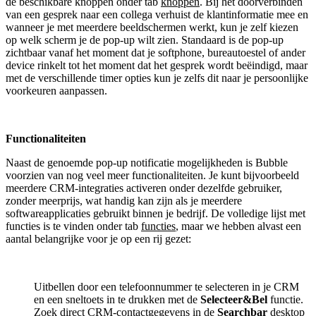
de beschikbare knoppen onder tab
knoppen
. Bij het doorverbinden
van een gesprek naar een collega verhuist de klantinformatie mee en
wanneer je met meerdere beeldschermen werkt, kun je zelf kiezen
op welk scherm je de pop-up wilt zien. Standaard is de pop-up
zichtbaar vanaf het moment dat je softphone, bureautoestel of ander
device rinkelt tot het moment dat het gesprek wordt beëindigd, maar
met de verschillende timer opties kun je zelfs dit naar je persoonlijke
voorkeuren aanpassen.
Functionaliteiten
Naast de genoemde pop-up notificatie mogelijkheden is Bubble
voorzien van nog veel meer functionaliteiten. Je kunt bijvoorbeeld
meerdere CRM-integraties activeren onder dezelfde gebruiker,
zonder meerprijs, wat handig kan zijn als je meerdere
softwareapplicaties gebruikt binnen je bedrijf. De volledige lijst met
functies is te vinden onder tab
functies
, maar we hebben alvast een
aantal belangrijke voor je op een rij gezet:
Uitbellen door een telefoonnummer te selecteren in je CRM
en een sneltoets in te drukken met de
Selecteer&Bel
functie.
Zoek direct CRM-contactgegevens in de
Searchbar
desktop