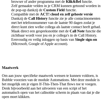
browser of ander programma met de
Klik&Bel
functie.
Zelf gemaakte velden in je CRM kunnen getoond worden in
de pop-up dankzij de
Custom Field
functie.
Compatible met de
ACT! cloud en zelf gehoste versie
Dankzij de
Call History
functie zie je alle contactmomenten
met het telefoonnummer van de laatste 90 dagen zodat je
direct kunt zien welke collega als laatste contact heeft gehad.
Maak direct een gespreksnotitie met de
Call Note
functie die
zichtbaar wordt voor jou en je collega's in de Call History.
Eenvoudig en veilig inloggen op basis van
Single sign-on
(Microsoft, Google of Apple account).
Maatwerk
Om aan jouw specifieke maatwerk wensen te kunnen voldoen, is
Bubble voorzien van de module Automations. Met deze module is
het mogelijk om je eigen If-This-Then-That flows toe te voegen.
Denk bijvoorbeeld aan het uitvoeren van een script of het
automatisch open van het callnotitie scherm in plaats van dat je die
open moet klikken.