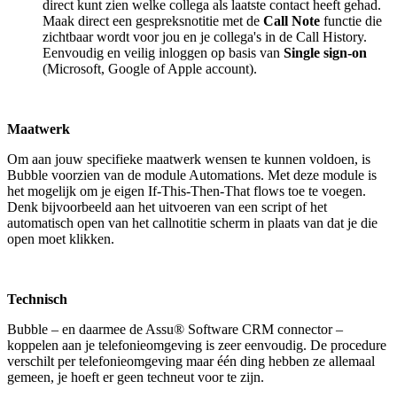
direct kunt zien welke collega als laatste contact heeft gehad.
Maak direct een gespreksnotitie met de
Call Note
functie die
zichtbaar wordt voor jou en je collega's in de Call History.
Eenvoudig en veilig inloggen op basis van
Single sign-on
(Microsoft, Google of Apple account).
Maatwerk
Om aan jouw specifieke maatwerk wensen te kunnen voldoen, is
Bubble voorzien van de module Automations. Met deze module is
het mogelijk om je eigen If-This-Then-That flows toe te voegen.
Denk bijvoorbeeld aan het uitvoeren van een script of het
automatisch open van het callnotitie scherm in plaats van dat je die
open moet klikken.
Technisch
Bubble – en daarmee de Assu® Software CRM connector –
koppelen aan je telefonieomgeving is zeer eenvoudig. De procedure
verschilt per telefonieomgeving maar één ding hebben ze allemaal
gemeen, je hoeft er geen techneut voor te zijn.