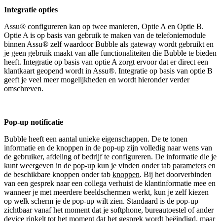
Integratie opties
Assu® configureren kan op twee manieren, Optie A en Optie B.
Optie A is op basis van gebruik te maken van de telefoniemodule
binnen Assu® zelf waardoor Bubble als gateway wordt gebruikt en
je geen gebruik maakt van alle functionaliteiten die Bubble te bieden
heeft. Integratie op basis van optie A zorgt ervoor dat er direct een
klantkaart geopend wordt in Assu®. Integratie op basis van optie B
geeft je veel meer mogelijkheden en wordt hieronder verder
omschreven.
Pop-up notificatie
Bubble heeft een aantal unieke eigenschappen. De te tonen
informatie en de knoppen in de pop-up zijn volledig naar wens van
de gebruiker, afdeling of bedrijf te configureren. De informatie die je
kunt weergeven in de pop-up kun je vinden onder tab
parameters
en
de beschikbare knoppen onder tab
knoppen
. Bij het doorverbinden
van een gesprek naar een collega verhuist de klantinformatie mee en
wanneer je met meerdere beeldschermen werkt, kun je zelf kiezen
op welk scherm je de pop-up wilt zien. Standaard is de pop-up
zichtbaar vanaf het moment dat je softphone, bureautoestel of ander
device rinkelt tot het moment dat het gesprek wordt beëindigd, maar