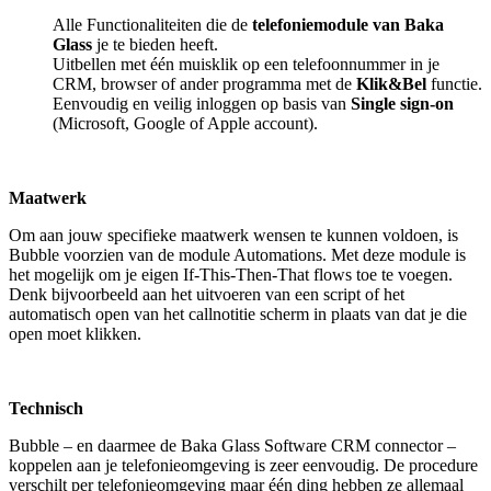
Alle Functionaliteiten die de
telefoniemodule van Baka
Glass
je te bieden heeft.
Uitbellen met één muisklik op een telefoonnummer in je
CRM, browser of ander programma met de
Klik&Bel
functie.
Eenvoudig en veilig inloggen op basis van
Single sign-on
(Microsoft, Google of Apple account).
Maatwerk
Om aan jouw specifieke maatwerk wensen te kunnen voldoen, is
Bubble voorzien van de module Automations. Met deze module is
het mogelijk om je eigen If-This-Then-That flows toe te voegen.
Denk bijvoorbeeld aan het uitvoeren van een script of het
automatisch open van het callnotitie scherm in plaats van dat je die
open moet klikken.
Technisch
Bubble – en daarmee de Baka Glass Software CRM connector –
koppelen aan je telefonieomgeving is zeer eenvoudig. De procedure
verschilt per telefonieomgeving maar één ding hebben ze allemaal