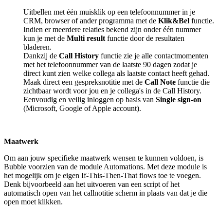
Uitbellen met één muisklik op een telefoonnummer in je
CRM, browser of ander programma met de
Klik&Bel
functie.
Indien er meerdere relaties bekend zijn onder één nummer
kun je met de
Multi result
functie door de resultaten
bladeren.
Dankzij de
Call History
functie zie je alle contactmomenten
met het telefoonnummer van de laatste 90 dagen zodat je
direct kunt zien welke collega als laatste contact heeft gehad.
Maak direct een gespreksnotitie met de
Call Note
functie die
zichtbaar wordt voor jou en je collega's in de Call History.
Eenvoudig en veilig inloggen op basis van
Single sign-on
(Microsoft, Google of Apple account).
Maatwerk
Om aan jouw specifieke maatwerk wensen te kunnen voldoen, is
Bubble voorzien van de module Automations. Met deze module is
het mogelijk om je eigen If-This-Then-That flows toe te voegen.
Denk bijvoorbeeld aan het uitvoeren van een script of het
automatisch open van het callnotitie scherm in plaats van dat je die
open moet klikken.