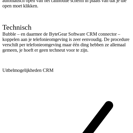
automatisch open van het callnotitie scherm in plaats van dat je die
open moet klikken.
Technisch
Bubble – en daarmee de ByteGear Software CRM connector –
koppelen aan je telefonieomgeving is zeer eenvoudig. De procedure
verschilt per telefonieomgeving maar één ding hebben ze allemaal
gemeen, je hoeft er geen techneut voor te zijn.
Uitbelmogelijkheden CRM