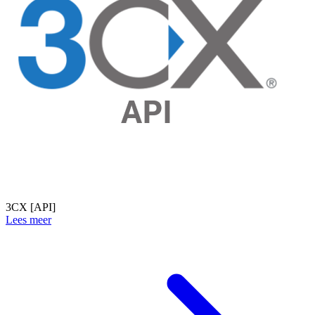
3CX [API]
Lees meer