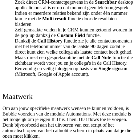
Zoek direct CRM-contactgegevens in de
Searchbar
desktop
applicatie ook al is er op dat moment geen telefoongesprek.
Indien er meerdere relaties bekend zijn onder één nummer
kun je met de
Multi result
functie door de resultaten
bladeren.
Zelf gemaakte velden in je CRM kunnen getoond worden in
de pop-up dankzij de
Custom Field
functie.
Dankzij de
Call History
functie zie je alle contactmomenten
met het telefoonnummer van de laatste 90 dagen zodat je
direct kunt zien welke collega als laatste contact heeft gehad.
Maak direct een gespreksnotitie met de
Call Note
functie die
zichtbaar wordt voor jou en je collega's in de Call History.
Eenvoudig en veilig inloggen op basis van
Single sign-on
(Microsoft, Google of Apple account).
Maatwerk
Om aan jouw specifieke maatwerk wensen te kunnen voldoen, is
Bubble voorzien van de module Automations. Met deze module is
het mogelijk om je eigen If-This-Then-That flows toe te voegen.
Denk bijvoorbeeld aan het uitvoeren van een script of het
automatisch open van het callnotitie scherm in plaats van dat je die
open moet klikken.