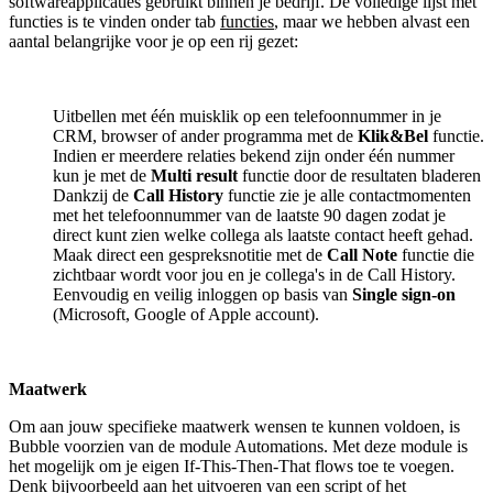
softwareapplicaties gebruikt binnen je bedrijf. De volledige lijst met
functies is te vinden onder tab
functies
, maar we hebben alvast een
aantal belangrijke voor je op een rij gezet:
Uitbellen met één muisklik op een telefoonnummer in je
CRM, browser of ander programma met de
Klik&Bel
functie.
Indien er meerdere relaties bekend zijn onder één nummer
kun je met de
Multi result
functie door de resultaten bladeren
Dankzij de
Call History
functie zie je alle contactmomenten
met het telefoonnummer van de laatste 90 dagen zodat je
direct kunt zien welke collega als laatste contact heeft gehad.
Maak direct een gespreksnotitie met de
Call Note
functie die
zichtbaar wordt voor jou en je collega's in de Call History.
Eenvoudig en veilig inloggen op basis van
Single sign-on
(Microsoft, Google of Apple account).
Maatwerk
Om aan jouw specifieke maatwerk wensen te kunnen voldoen, is
Bubble voorzien van de module Automations. Met deze module is
het mogelijk om je eigen If-This-Then-That flows toe te voegen.
Denk bijvoorbeeld aan het uitvoeren van een script of het