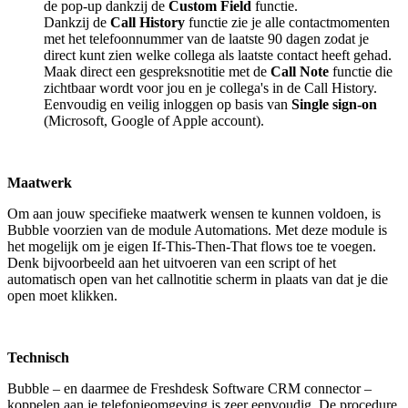
de pop-up dankzij de
Custom Field
functie.
Dankzij de
Call History
functie zie je alle contactmomenten
met het telefoonnummer van de laatste 90 dagen zodat je
direct kunt zien welke collega als laatste contact heeft gehad.
Maak direct een gespreksnotitie met de
Call Note
functie die
zichtbaar wordt voor jou en je collega's in de Call History.
Eenvoudig en veilig inloggen op basis van
Single sign-on
(Microsoft, Google of Apple account).
Maatwerk
Om aan jouw specifieke maatwerk wensen te kunnen voldoen, is
Bubble voorzien van de module Automations. Met deze module is
het mogelijk om je eigen If-This-Then-That flows toe te voegen.
Denk bijvoorbeeld aan het uitvoeren van een script of het
automatisch open van het callnotitie scherm in plaats van dat je die
open moet klikken.
Technisch
Bubble – en daarmee de Freshdesk Software CRM connector –
koppelen aan je telefonieomgeving is zeer eenvoudig. De procedure