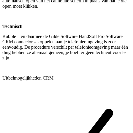
automatisch open van het callnotitie scherm in plaats van dat je die
open moet klikken.
Technisch
Bubble – en daarmee de Gilde Software HandSoft Pro Software
CRM connector – koppelen aan je telefonieomgeving is zeer
eenvoudig. De procedure verschilt per telefonieomgeving maar één
ding hebben ze allemaal gemeen, je hoeft er geen techneut voor te
zijn.
Uitbelmogelijkheden CRM