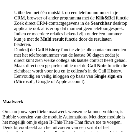
Uitbellen met één muisklik op een telefoonnummer in je
CRM, browser of ander programma met de
Klik&Bel
functie.
Zoek direct CRM-contactgegevens in de
Searchbar
desktop
applicatie ook al is er op dat moment geen telefoongesprek.
Indien er meerdere relaties bekend zijn onder één nummer
kun je met de
Multi result
functie door de resultaten
bladeren.
Dankzij de
Call History
functie zie je alle contactmomenten
met het telefoonnummer van de laatste 90 dagen zodat je
direct kunt zien welke collega als laatste contact heeft gehad.
Maak direct een gespreksnotitie met de
Call Note
functie die
zichtbaar wordt voor jou en je collega's in de Call History.
Eenvoudig en veilig inloggen op basis van
Single sign-on
(Microsoft, Google of Apple account).
Maatwerk
Om aan jouw specifieke maatwerk wensen te kunnen voldoen, is
Bubble voorzien van de module Automations. Met deze module is
het mogelijk om je eigen If-This-Then-That flows toe te voegen.
Denk bijvoorbeeld aan het uitvoeren van een script of het