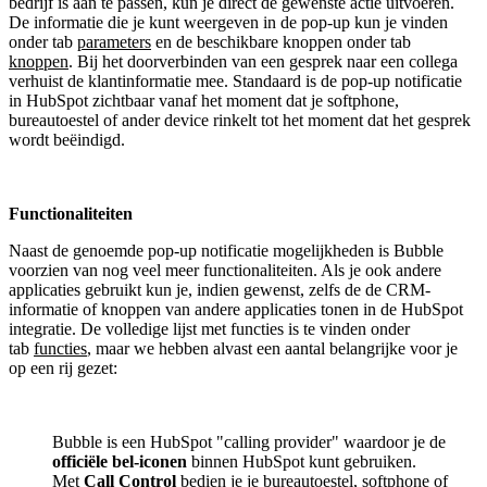
bedrijf is aan te passen, kun je direct de gewenste actie uitvoeren.
De informatie die je kunt weergeven in de pop-up kun je vinden
onder tab
parameters
en de beschikbare knoppen onder tab
knoppen
. Bij het doorverbinden van een gesprek naar een collega
verhuist de klantinformatie mee. Standaard is de pop-up notificatie
in HubSpot zichtbaar vanaf het moment dat je softphone,
bureautoestel of ander device rinkelt tot het moment dat het gesprek
wordt beëindigd.
Functionaliteiten
Naast de genoemde pop-up notificatie mogelijkheden is Bubble
voorzien van nog veel meer functionaliteiten. Als je ook andere
applicaties gebruikt kun je, indien gewenst, zelfs de de CRM-
informatie of knoppen van andere applicaties tonen in de HubSpot
integratie. De volledige lijst met functies is te vinden onder
tab
functies
, maar we hebben alvast een aantal belangrijke voor je
op een rij gezet:
Bubble is een HubSpot "calling provider" waardoor je de
officiële bel-iconen
binnen HubSpot kunt gebruiken.
Met
Call Control
bedien je je bureautoestel, softphone of