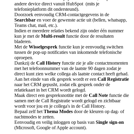
andere device direct vanuit HubSpot (mits je
telefonieplatform dit ondersteund).
Doorzoek eenvoudig CRM-contactgegevens in de
Searchbar
en voer de gewenste actie uit (bellen, whatsapp,
Teams chat, mail, etc.).
Indien er meerdere relaties bekend zijn onder één nummer
kun je met de
Multi-result
functie door de resultaten
bladeren.
Met de
Wisselgesprek
functie kun je eenvoudig switchen
tussen de pop-up notificaties van inkomende telefonische
oproepen.
Dankzij de
Call History
functie zie je alle contactmomenten
met het telefoonnummer van de laatste 90 dagen zodat je
direct kunt zien welke collega als laatste contact heeft gehad.
Aan het einde van elk gesprek wordt er een
Call Registratie
naar het CRM gepusht, zodat elk gesprek onder de
relatiekaart in het CRM wordt gelogd.
Maak direct een gespreksnotitie met de
Call Note
functie die
samen met de Call Registratie wordt gelogd en zichtbaar
wordt voor jou en je collega's in de Call History.
Bepaal zelf het
Thema Modes
door de kleuren op dag- of
nachtmodes te zetten.
Eenvoudig en veilig inloggen op basis van
Single sign-on
(Microsoft, Google of Apple account).