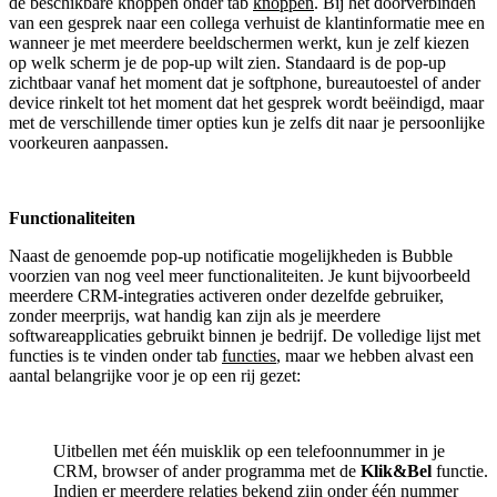
de beschikbare knoppen onder tab
knoppen
. Bij het doorverbinden
van een gesprek naar een collega verhuist de klantinformatie mee en
wanneer je met meerdere beeldschermen werkt, kun je zelf kiezen
op welk scherm je de pop-up wilt zien. Standaard is de pop-up
zichtbaar vanaf het moment dat je softphone, bureautoestel of ander
device rinkelt tot het moment dat het gesprek wordt beëindigd, maar
met de verschillende timer opties kun je zelfs dit naar je persoonlijke
voorkeuren aanpassen.
Functionaliteiten
Naast de genoemde pop-up notificatie mogelijkheden is Bubble
voorzien van nog veel meer functionaliteiten. Je kunt bijvoorbeeld
meerdere CRM-integraties activeren onder dezelfde gebruiker,
zonder meerprijs, wat handig kan zijn als je meerdere
softwareapplicaties gebruikt binnen je bedrijf. De volledige lijst met
functies is te vinden onder tab
functies
, maar we hebben alvast een
aantal belangrijke voor je op een rij gezet:
Uitbellen met één muisklik op een telefoonnummer in je
CRM, browser of ander programma met de
Klik&Bel
functie.
Indien er meerdere relaties bekend zijn onder één nummer