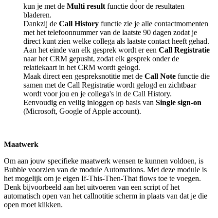
kun je met de
Multi result
functie door de resultaten
bladeren.
Dankzij de
Call History
functie zie je alle contactmomenten
met het telefoonnummer van de laatste 90 dagen zodat je
direct kunt zien welke collega als laatste contact heeft gehad.
Aan het einde van elk gesprek wordt er een
Call Registratie
naar het CRM gepusht, zodat elk gesprek onder de
relatiekaart in het CRM wordt gelogd.
Maak direct een gespreksnotitie met de
Call Note
functie die
samen met de Call Registratie wordt gelogd en zichtbaar
wordt voor jou en je collega's in de Call History.
Eenvoudig en veilig inloggen op basis van
Single sign-on
(Microsoft, Google of Apple account).
Maatwerk
Om aan jouw specifieke maatwerk wensen te kunnen voldoen, is
Bubble voorzien van de module Automations. Met deze module is
het mogelijk om je eigen If-This-Then-That flows toe te voegen.
Denk bijvoorbeeld aan het uitvoeren van een script of het
automatisch open van het callnotitie scherm in plaats van dat je die
open moet klikken.