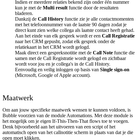
Indien er meerdere relaties bekend zijn onder één nummer
kun je met de
Multi result
functie door de resultaten
bladeren.
Dankzij de
Call History
functie zie je alle contactmomenten
met het telefoonnummer van de laatste 90 dagen zodat je
direct kunt zien welke collega als laatste contact heeft gehad.
Aan het einde van elk gesprek wordt er een
Call Registratie
naar het CRM gepusht, zodat elk gesprek onder de
relatiekaart in het CRM wordt gelogd.
Maak direct een gespreksnotitie met de
Call Note
functie die
samen met de Call Registratie wordt gelogd en zichtbaar
wordt voor jou en je collega's in de Call History.
Eenvoudig en veilig inloggen op basis van
Single sign-on
(Microsoft, Google of Apple account).
Maatwerk
Om aan jouw specifieke maatwerk wensen te kunnen voldoen, is
Bubble voorzien van de module Automations. Met deze module is
het mogelijk om je eigen If-This-Then-That flows toe te voegen.
Denk bijvoorbeeld aan het uitvoeren van een script of het
automatisch open van het callnotitie scherm in plaats van dat je die
open moet klikken.