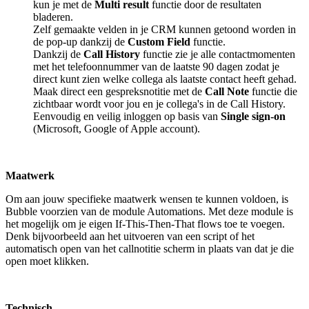
kun je met de
Multi result
functie door de resultaten
bladeren.
Zelf gemaakte velden in je CRM kunnen getoond worden in
de pop-up dankzij de
Custom Field
functie.
Dankzij de
Call History
functie zie je alle contactmomenten
met het telefoonnummer van de laatste 90 dagen zodat je
direct kunt zien welke collega als laatste contact heeft gehad.
Maak direct een gespreksnotitie met de
Call Note
functie die
zichtbaar wordt voor jou en je collega's in de Call History.
Eenvoudig en veilig inloggen op basis van
Single sign-on
(Microsoft, Google of Apple account).
Maatwerk
Om aan jouw specifieke maatwerk wensen te kunnen voldoen, is
Bubble voorzien van de module Automations. Met deze module is
het mogelijk om je eigen If-This-Then-That flows toe te voegen.
Denk bijvoorbeeld aan het uitvoeren van een script of het
automatisch open van het callnotitie scherm in plaats van dat je die
open moet klikken.
Technisch