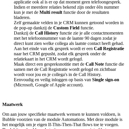
applicatie ook al is er op dat moment geen telefoongesprek.
Indien er meerdere relaties bekend zijn onder één nummer
kun je met de
Multi result
functie door de resultaten
bladeren.
Zelf gemaakte velden in je CRM kunnen getoond worden in
de pop-up dankzij de
Custom Field
functie.
Dankzij de
Call History
functie zie je alle contactmomenten
met het telefoonnummer van de laatste 90 dagen zodat je
direct kunt zien welke collega als laatste contact heeft gehad.
Aan het einde van elk gesprek wordt er een
Call Registratie
naar het CRM gepusht, zodat elk gesprek onder de
relatiekaart in het CRM wordt gelogd.
Maak direct een gespreksnotitie met de
Call Note
functie die
samen met de Call Registratie wordt gelogd en zichtbaar
wordt voor jou en je collega's in de Call History.
Eenvoudig en veilig inloggen op basis van
Single sign-on
(Microsoft, Google of Apple account).
Maatwerk
Om aan jouw specifieke maatwerk wensen te kunnen voldoen, is
Bubble voorzien van de module Automations. Met deze module is
het mogelijk om je eigen If-This-Then-That flows toe te voegen.