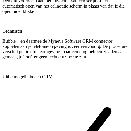
Denk bijvoorbeeld aan het uitvoeren van een script of het
automatisch open van het callnotitie scherm in plaats van dat je die
open moet klikken.
Technisch
Bubble – en daarmee de Myneva Software CRM connector –
koppelen aan je telefonieomgeving is zeer eenvoudig. De procedure
verschilt per telefonieomgeving maar één ding hebben ze allemaal
gemeen, je hoeft er geen techneut voor te zijn.
Uitbelmogelijkheden CRM