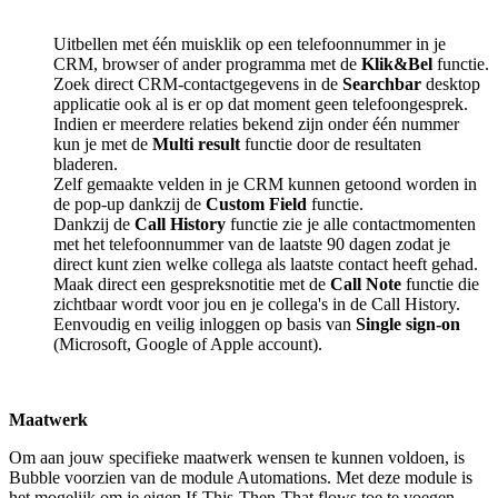
Uitbellen met één muisklik op een telefoonnummer in je
CRM, browser of ander programma met de
Klik&Bel
functie.
Zoek direct CRM-contactgegevens in de
Searchbar
desktop
applicatie ook al is er op dat moment geen telefoongesprek.
Indien er meerdere relaties bekend zijn onder één nummer
kun je met de
Multi result
functie door de resultaten
bladeren.
Zelf gemaakte velden in je CRM kunnen getoond worden in
de pop-up dankzij de
Custom Field
functie.
Dankzij de
Call History
functie zie je alle contactmomenten
met het telefoonnummer van de laatste 90 dagen zodat je
direct kunt zien welke collega als laatste contact heeft gehad.
Maak direct een gespreksnotitie met de
Call Note
functie die
zichtbaar wordt voor jou en je collega's in de Call History.
Eenvoudig en veilig inloggen op basis van
Single sign-on
(Microsoft, Google of Apple account).
Maatwerk
Om aan jouw specifieke maatwerk wensen te kunnen voldoen, is
Bubble voorzien van de module Automations. Met deze module is
het mogelijk om je eigen If-This-Then-That flows toe te voegen.