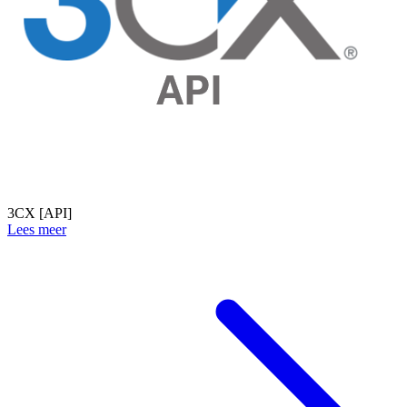
3CX [API]
Lees meer