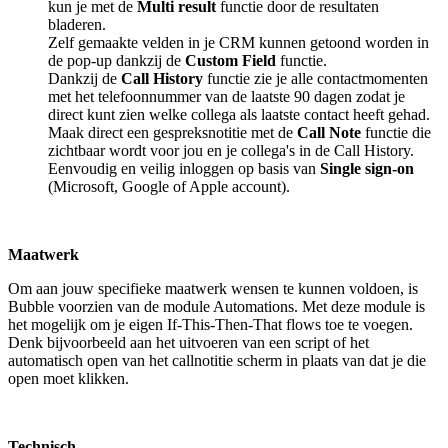
kun je met de
Multi result
functie door de resultaten
bladeren.
Zelf gemaakte velden in je CRM kunnen getoond worden in
de pop-up dankzij de
Custom Field
functie.
Dankzij de
Call History
functie zie je alle contactmomenten
met het telefoonnummer van de laatste 90 dagen zodat je
direct kunt zien welke collega als laatste contact heeft gehad.
Maak direct een gespreksnotitie met de
Call Note
functie die
zichtbaar wordt voor jou en je collega's in de Call History.
Eenvoudig en veilig inloggen op basis van
Single sign-on
(Microsoft, Google of Apple account).
Maatwerk
Om aan jouw specifieke maatwerk wensen te kunnen voldoen, is
Bubble voorzien van de module Automations. Met deze module is
het mogelijk om je eigen If-This-Then-That flows toe te voegen.
Denk bijvoorbeeld aan het uitvoeren van een script of het
automatisch open van het callnotitie scherm in plaats van dat je die
open moet klikken.
Technisch