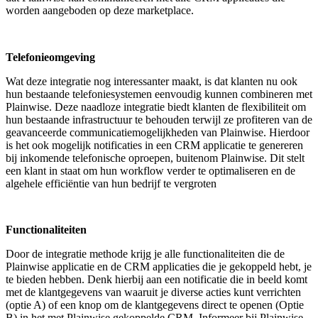
worden aangeboden op deze marketplace.
Telefonieomgeving
Wat deze integratie nog interessanter maakt, is dat klanten nu ook
hun bestaande telefoniesystemen eenvoudig kunnen combineren met
Plainwise. Deze naadloze integratie biedt klanten de flexibiliteit om
hun bestaande infrastructuur te behouden terwijl ze profiteren van de
geavanceerde communicatiemogelijkheden van Plainwise. Hierdoor
is het ook mogelijk notificaties in een CRM applicatie te genereren
bij inkomende telefonische oproepen, buitenom Plainwise. Dit stelt
een klant in staat om hun workflow verder te optimaliseren en de
algehele efficiëntie van hun bedrijf te vergroten
Functionaliteiten
Door de integratie methode krijg je alle functionaliteiten die de
Plainwise applicatie en de CRM applicaties die je gekoppeld hebt, je
te bieden hebben. Denk hierbij aan een notificatie die in beeld komt
met de klantgegevens van waaruit je diverse acties kunt verrichten
(optie A) of een knop om de klantgegevens direct te openen (Optie
B) in het met Plainwise gekoppelde CRM. Informeer bij Plainwise