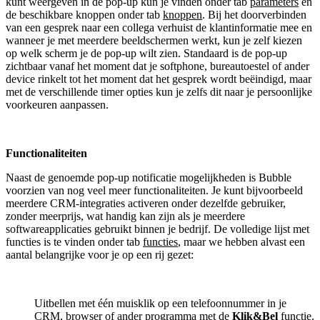
kunt weergeven in de pop-up kun je vinden onder tab
parameters
en
de beschikbare knoppen onder tab
knoppen
. Bij het doorverbinden
van een gesprek naar een collega verhuist de klantinformatie mee en
wanneer je met meerdere beeldschermen werkt, kun je zelf kiezen
op welk scherm je de pop-up wilt zien. Standaard is de pop-up
zichtbaar vanaf het moment dat je softphone, bureautoestel of ander
device rinkelt tot het moment dat het gesprek wordt beëindigd, maar
met de verschillende timer opties kun je zelfs dit naar je persoonlijke
voorkeuren aanpassen.
Functionaliteiten
Naast de genoemde pop-up notificatie mogelijkheden is Bubble
voorzien van nog veel meer functionaliteiten. Je kunt bijvoorbeeld
meerdere CRM-integraties activeren onder dezelfde gebruiker,
zonder meerprijs, wat handig kan zijn als je meerdere
softwareapplicaties gebruikt binnen je bedrijf. De volledige lijst met
functies is te vinden onder tab
functies
, maar we hebben alvast een
aantal belangrijke voor je op een rij gezet:
Uitbellen met één muisklik op een telefoonnummer in je
CRM, browser of ander programma met de
Klik&Bel
functie.