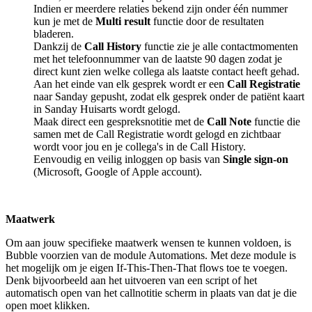
Indien er meerdere relaties bekend zijn onder één nummer
kun je met de
Multi result
functie door de resultaten
bladeren.
Dankzij de
Call History
functie zie je alle contactmomenten
met het telefoonnummer van de laatste 90 dagen zodat je
direct kunt zien welke collega als laatste contact heeft gehad.
Aan het einde van elk gesprek wordt er een
Call Registratie
naar Sanday gepusht, zodat elk gesprek onder de patiënt kaart
in Sanday Huisarts wordt gelogd.
Maak direct een gespreksnotitie met de
Call Note
functie die
samen met de Call Registratie wordt gelogd en zichtbaar
wordt voor jou en je collega's in de Call History.
Eenvoudig en veilig inloggen op basis van
Single sign-on
(Microsoft, Google of Apple account).
Maatwerk
Om aan jouw specifieke maatwerk wensen te kunnen voldoen, is
Bubble voorzien van de module Automations. Met deze module is
het mogelijk om je eigen If-This-Then-That flows toe te voegen.
Denk bijvoorbeeld aan het uitvoeren van een script of het
automatisch open van het callnotitie scherm in plaats van dat je die
open moet klikken.