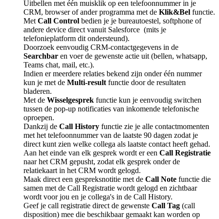
Uitbellen met één muisklik op een telefoonnummer in je
CRM, browser of ander programma met de
Klik&Bel
functie.
Met
Call Control
bedien je je bureautoestel, softphone of
andere device direct vanuit Salesforce (mits je
telefonieplatform dit ondersteund).
Doorzoek eenvoudig CRM-contactgegevens in de
Searchbar
en voer de gewenste actie uit (bellen, whatsapp,
Teams chat, mail, etc.).
Indien er meerdere relaties bekend zijn onder één nummer
kun je met de
Multi-result
functie door de resultaten
bladeren.
Met de
Wisselgesprek
functie kun je eenvoudig switchen
tussen de pop-up notificaties van inkomende telefonische
oproepen.
Dankzij de
Call History
functie zie je alle contactmomenten
met het telefoonnummer van de laatste 90 dagen zodat je
direct kunt zien welke collega als laatste contact heeft gehad.
Aan het einde van elk gesprek wordt er een
Call Registratie
naar het CRM gepusht, zodat elk gesprek onder de
relatiekaart in het CRM wordt gelogd.
Maak direct een gespreksnotitie met de
Call Note
functie die
samen met de Call Registratie wordt gelogd en zichtbaar
wordt voor jou en je collega's in de Call History.
Geef je call registratie direct de gewenste
Call Tag
(call
disposition) mee die beschikbaar gemaakt kan worden op