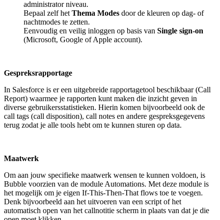
administrator niveau.
Bepaal zelf het
Thema Modes
door de kleuren op dag- of
nachtmodes te zetten.
Eenvoudig en veilig inloggen op basis van
Single sign-on
(Microsoft, Google of Apple account).
Gespreksrapportage
In Salesforce is er een uitgebreide rapportagetool beschikbaar (Call
Report) waarmee je rapporten kunt maken die inzicht geven in
diverse gebruikersstatistieken. Hierin komen bijvoorbeeld ook de
call tags (call disposition), call notes en andere gespreksgegevens
terug zodat je alle tools hebt om te kunnen sturen op data.
Maatwerk
Om aan jouw specifieke maatwerk wensen te kunnen voldoen, is
Bubble voorzien van de module Automations. Met deze module is
het mogelijk om je eigen If-This-Then-That flows toe te voegen.
Denk bijvoorbeeld aan het uitvoeren van een script of het
automatisch open van het callnotitie scherm in plaats van dat je die
open moet klikken.