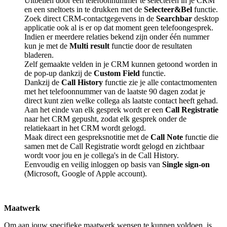
Uitbellen door een telefoonnummer te selecteren in je CRM
en een sneltoets in te drukken met de
Selecteer&Bel
functie.
Zoek direct CRM-contactgegevens in de
Searchbar
desktop
applicatie ook al is er op dat moment geen telefoongesprek.
Indien er meerdere relaties bekend zijn onder één nummer
kun je met de
Multi result
functie door de resultaten
bladeren.
Zelf gemaakte velden in je CRM kunnen getoond worden in
de pop-up dankzij de
Custom Field
functie.
Dankzij de
Call History
functie zie je alle contactmomenten
met het telefoonnummer van de laatste 90 dagen zodat je
direct kunt zien welke collega als laatste contact heeft gehad.
Aan het einde van elk gesprek wordt er een
Call Registratie
naar het CRM gepusht, zodat elk gesprek onder de
relatiekaart in het CRM wordt gelogd.
Maak direct een gespreksnotitie met de
Call Note
functie die
samen met de Call Registratie wordt gelogd en zichtbaar
wordt voor jou en je collega's in de Call History.
Eenvoudig en veilig inloggen op basis van
Single sign-on
(Microsoft, Google of Apple account).
Maatwerk
Om aan jouw specifieke maatwerk wensen te kunnen voldoen, is