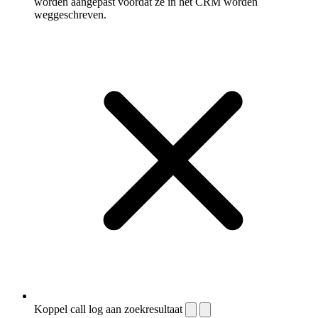
worden aangepast voordat ze in het CRM worden
weggeschreven.
Koppel call log aan zoekresultaat