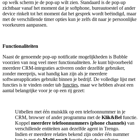
op welk scherm je de pop-up wilt zien. Standaard is de pop-up
zichtbaar vanaf het moment dat je softphone, bureautoestel of ander
device rinkelt tot het moment dat het gesprek wordt beëindigd, maar
met de verschillende timer opties kun je zelfs dit naar je persoonlijke
voorkeuren aanpassen.
Functionaliteiten
Naast de genoemde pop-up notificatie mogelijkheden is Bubble
voorzien van nog veel meer functionaliteiten. Je kunt bijvoorbeeld
meerdere CRM-integraties activeren onder dezelfde gebruiker,
zonder meerprijs, wat handig kan zijn als je meerdere
softwareapplicaties gebruikt binnen je bedrijf. De volledige lijst met
functies is te vinden onder tab
functies
, maar we hebben alvast een
aantal belangrijke voor je op een rij gezet:
Uitbellen met één muisklik op een telefoonnummer in je
CRM, browser of ander programma met de
Klik&Bel
functie.
Koppel
meerdere telefoonnummers (phone channels)
van
verschillende entiteiten aan dezelfde agent in Trengo.
Indien er meerdere relaties bekend zijn onder één nummer
kun je met de
Multi result
functie door de resultaten