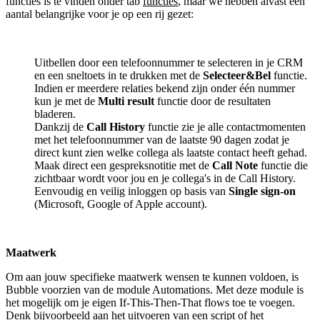
functies is te vinden onder tab
functies
, maar we hebben alvast een
aantal belangrijke voor je op een rij gezet:
Uitbellen door een telefoonnummer te selecteren in je CRM
en een sneltoets in te drukken met de
Selecteer&Bel
functie.
Indien er meerdere relaties bekend zijn onder één nummer
kun je met de
Multi result
functie door de resultaten
bladeren.
Dankzij de
Call History
functie zie je alle contactmomenten
met het telefoonnummer van de laatste 90 dagen zodat je
direct kunt zien welke collega als laatste contact heeft gehad.
Maak direct een gespreksnotitie met de
Call Note
functie die
zichtbaar wordt voor jou en je collega's in de Call History.
Eenvoudig en veilig inloggen op basis van
Single sign-on
(Microsoft, Google of Apple account).
Maatwerk
Om aan jouw specifieke maatwerk wensen te kunnen voldoen, is
Bubble voorzien van de module Automations. Met deze module is
het mogelijk om je eigen If-This-Then-That flows toe te voegen.
Denk bijvoorbeeld aan het uitvoeren van een script of het