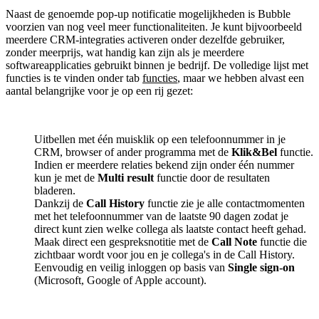
Naast de genoemde pop-up notificatie mogelijkheden is Bubble
voorzien van nog veel meer functionaliteiten. Je kunt bijvoorbeeld
meerdere CRM-integraties activeren onder dezelfde gebruiker,
zonder meerprijs, wat handig kan zijn als je meerdere
softwareapplicaties gebruikt binnen je bedrijf. De volledige lijst met
functies is te vinden onder tab
functies
, maar we hebben alvast een
aantal belangrijke voor je op een rij gezet:
Uitbellen met één muisklik op een telefoonnummer in je
CRM, browser of ander programma met de
Klik&Bel
functie.
Indien er meerdere relaties bekend zijn onder één nummer
kun je met de
Multi result
functie door de resultaten
bladeren.
Dankzij de
Call History
functie zie je alle contactmomenten
met het telefoonnummer van de laatste 90 dagen zodat je
direct kunt zien welke collega als laatste contact heeft gehad.
Maak direct een gespreksnotitie met de
Call Note
functie die
zichtbaar wordt voor jou en je collega's in de Call History.
Eenvoudig en veilig inloggen op basis van
Single sign-on
(Microsoft, Google of Apple account).