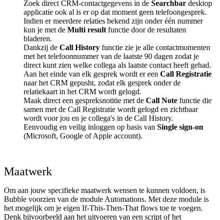
Zoek direct CRM-contactgegevens in de
Searchbar
desktop
applicatie ook al is er op dat moment geen telefoongesprek.
Indien er meerdere relaties bekend zijn onder één nummer
kun je met de
Multi result
functie door de resultaten
bladeren.
Dankzij de
Call History
functie zie je alle contactmomenten
met het telefoonnummer van de laatste 90 dagen zodat je
direct kunt zien welke collega als laatste contact heeft gehad.
Aan het einde van elk gesprek wordt er een
Call Registratie
naar het CRM gepusht, zodat elk gesprek onder de
relatiekaart in het CRM wordt gelogd.
Maak direct een gespreksnotitie met de
Call Note
functie die
samen met de Call Registratie wordt gelogd en zichtbaar
wordt voor jou en je collega's in de Call History.
Eenvoudig en veilig inloggen op basis van
Single sign-on
(Microsoft, Google of Apple account).
Maatwerk
Om aan jouw specifieke maatwerk wensen te kunnen voldoen, is
Bubble voorzien van de module Automations. Met deze module is
het mogelijk om je eigen If-This-Then-That flows toe te voegen.
Denk bijvoorbeeld aan het uitvoeren van een script of het